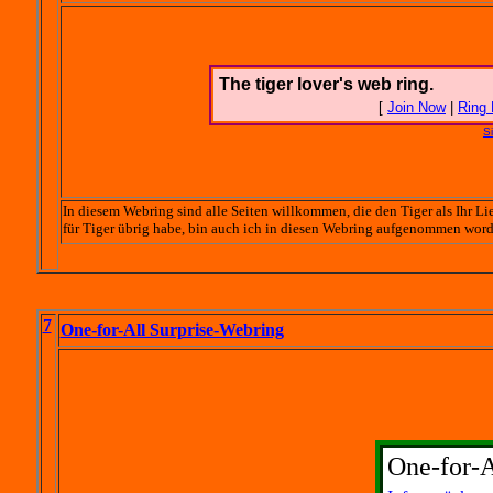
The tiger lover's web ring.
[
Join Now
|
Ring
S
In diesem Webring sind alle Seiten willkommen, die den Tiger als Ihr Lie
für Tiger übrig habe, bin auch ich in diesen Webring aufgenommen worde
7
One-for-All Surprise-Webring
One-for-A