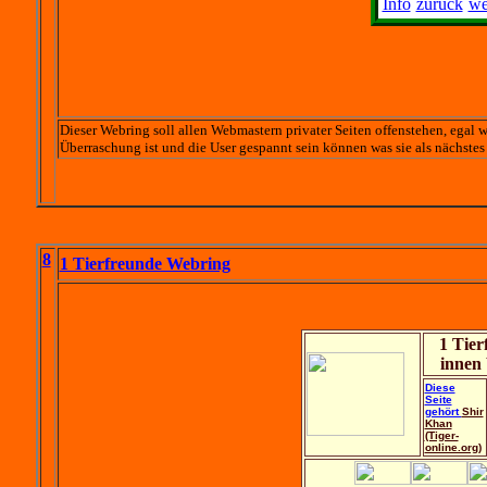
Info
zurück
we
Dieser Webring soll allen Webmastern privater Seiten offenstehen, egal w
Überraschung ist und die User gespannt sein können was sie als nächstes 
8
1 Tierfreunde Webring
1 Tier
innen
Diese
Seite
gehört
Shir
Khan
(Tiger-
online.org)