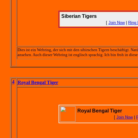
Siberian Tigers
[
Join Now
|
Ring
Dies ist ein Webring, der sich mit den sibirschen Tigern beschäftigt. Nat
ansehen. Auch dieser Webring ist englisch sprachig. Ich bin froh in di
4
Royal Bengal Tiger
Royal Bengal Tiger
[
Join Now
|