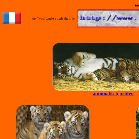
W
_
http://www.panthera-tigris-tigris.de
automatisch prüfen